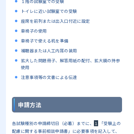
１階の試験室での受験
トイレに近い試験室での受験
座席を前列または出入口付近に設定
車椅子の使用
車椅子で使える机を準備
補聴器または人工内耳の装用
拡大した問題冊子、解答用紙の配付、拡大鏡の持参
使用
注意事項等の文書による伝達
申請方法
各試験種別の申請締切日（必着）までに、
１
「受験上の
配慮に関する事前相談申請書」に必要事項を記入して、