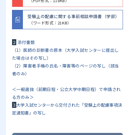
（PDF形式：118KB）
受験上の配慮に関する事前相談申請書（学部）
（ワード形式：21KB）
２
添付書類
（1）医師の診断書の原本（大学入試センターに提出し
た場合はその写し）
（2）障害者手帳の氏名・障害等のページの写し（該当
者のみ）
＜一般選抜（前期日程・公立大学中期日程）で申請され
る方のみ＞
３
大学
入試センターから交付された「受験上の配慮事項決
定通知書」の写し