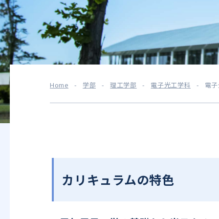
Home
-
学部
-
理工学部
-
電子光工学科
-
電子
カリキュラムの特色