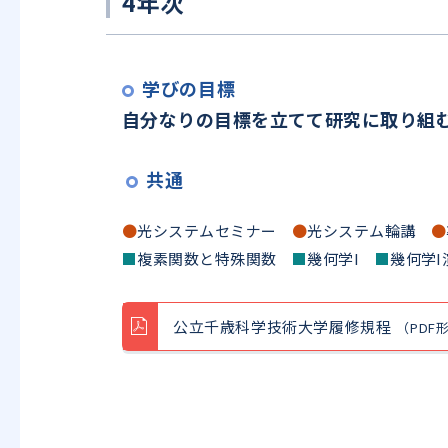
4年次
学びの目標
自分なりの目標を立てて研究に取り組
共通
●
光システムセミナー
●
光システム輪講
●
■
複素関数と特殊関数
■
幾何学I
■
幾何学
公立千歳科学技術大学履修規程
（PDF形