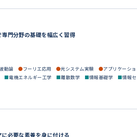
で専門分野の基礎を幅広く習得
・波動論
●
フーリエ応用
●
光システム実験
●
アプリケーショ
計
■
電機エネルギー工学
■
離散数学
■
情報基礎学
■
情報セ
アに必要な素養を身に付ける