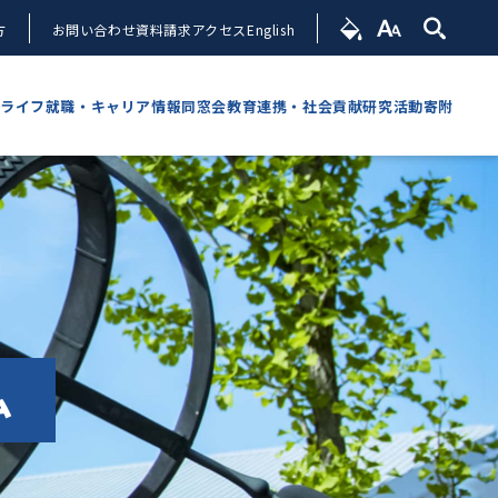
方
お問い合わせ
資料請求
アクセス
English
ライフ
就職・キャリア情報
同窓会
教育連携・社会貢献
研究活動
寄附
ム