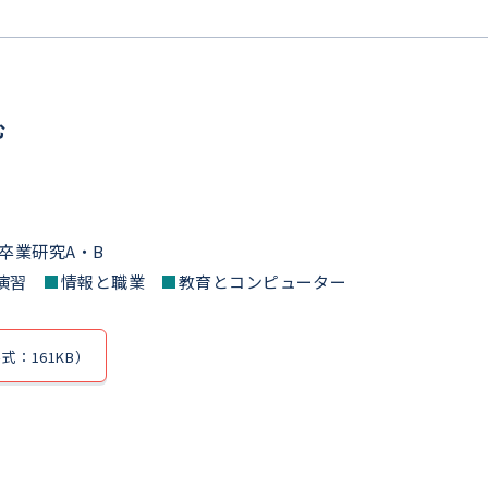
む
卒業研究A・B
I演習
■
情報と職業
■
教育とコンピューター
式：161KB）