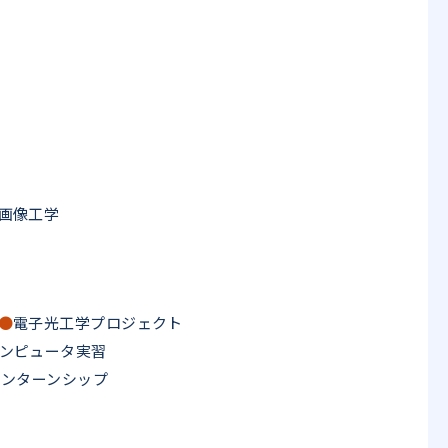
学
画像工学
●
電子光工学プロジェクト
ンピュータ実習
インターンシップ