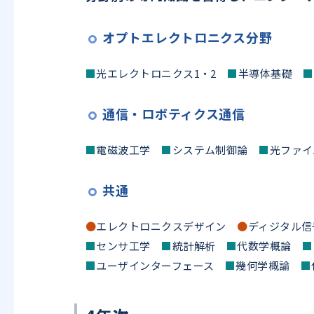
オプトエレクトロニクス分野
■
光エレクトロニクス1・2
■
半導体基礎
■
通信・ロボティクス通信
■
電磁波工学
■
システム制御論
■
光ファ
共通
●
エレクトロニクスデザイン
●
ディジタル
■
センサ工学
■
統計解析
■
代数学概論
■
■
ユーザインターフェース
■
幾何学概論
■