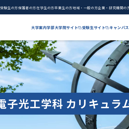
受験生の方
保護者の方
在学生の方
卒業生の方
地域・一般の方
企業・研究機関の
大学案内
学部
大学院サイト
受験生サイト
キャンパス
電子光工学科 カリキュラ