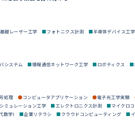
基礎レーザー工学
■
フォトニクス計測
■
半導体デバイス工
イバシステム
■
情報通信ネットワーク工学
■
ロボティクス
■
信号処理
●
コンピュータアプリケーション
●
電子光工学実験
シミュレーション工学
■
エレクトロニクス計測
■
マイクロコ
代数学I
■
企業リテラシ
■
クラウドコンピューティング
■