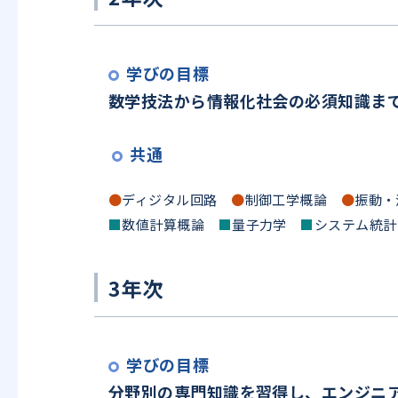
学びの目標
数学技法から情報化社会の必須知識ま
共通
●
ディジタル回路
●
制御工学概論
●
振動
■
数値計算概論
■
量子力学
■
システム統
3年次
学びの目標
分野別の専門知識を習得し、エンジニ