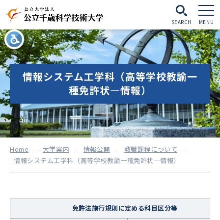
SEARCH
MENU
情報システム工学科（高等学校教諭一
種免許状―情報）
Home
-
大学案内
-
情報公開
-
教職課程について
-
情報システム工学科（高等学校教諭一種免許状―情報）
免許法施行規則に定める科目区分等