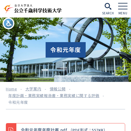
SEARCH
MENU
令和元年度
Home
-
大学案内
-
情報公開
-
年度計画・業務実績報告書・業務実績に関する評価
-
令和元年度
令和元年度年度計画.pdf
（PDF形式：557KB）