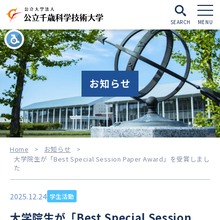
SEARCH
MENU
お知らせ
Home
>
お知らせ
>
大学院生が「Best Special Session Paper Award」を受賞しまし
た
2025.12.24
学生活動
大学院生が「Best Special Session