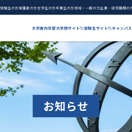
受験生の方
保護者の方
在学生の方
卒業生の方
地域・一般の方
企業・研究機関の
大学案内
学部
大学院サイト
受験生サイト
キャンパス
お知らせ