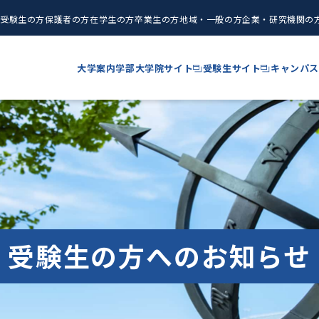
受験生の方
保護者の方
在学生の方
卒業生の方
地域・一般の方
企業・研究機関の
大学案内
学部
大学院サイト
受験生サイト
キャンパス
受験生の方へのお知らせ