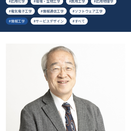
#応用化学
#環境・生物工学
#医用工学
#応用物理学
#電気電子工学
#情報通信工学
#ソフトウェア工学
#情報工学
#サービスデザイン
#すべて